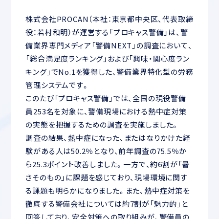
株式会社PROCAN（本社：東京都中央区、代表取締
役：若村和明）が運営する「プロキャス警備」は、警
備業界専門メディア「警備NEXT」の調査において、
「総合満足度ランキング」および「興味・関心度ラン
キング」でNo.1を獲得した、警備業界特化型の労務
管理システムです。
このたび「プロキャス警備」では、全国の現役警備
員253名を対象に、警備現場における熱中症対策
の実態を把握するための調査を実施しました。
調査の結果、熱中症になった、またはなりかけた経
験がある人は50.2％となり、前年調査の75.5％か
ら25.3ポイント改善しました。一方で、約6割が「暑
さそのもの」に課題を感じており、現場環境に関す
る課題も明らかになりました。また、熱中症対策を
徹底する警備会社については約7割が「魅力的」と
回答しており、安全対策への取り組みが、警備員の