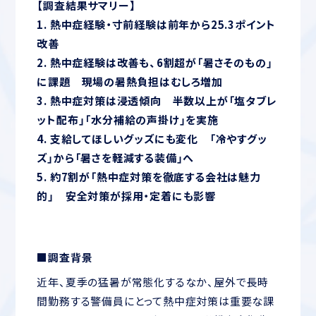
【調査結果サマリー】
1. 熱中症経験・寸前経験は前年から25.3ポイント
改善
2. 熱中症経験は改善も、6割超が「暑さそのもの」
に課題 現場の暑熱負担はむしろ増加
3. 熱中症対策は浸透傾向 半数以上が「塩タブレ
ット配布」「水分補給の声掛け」を実施
4. 支給してほしいグッズにも変化 「冷やすグッ
ズ」から「暑さを軽減する装備」へ
5. 約7割が「熱中症対策を徹底する会社は魅力
的」 安全対策が採用・定着にも影響
■調査背景
近年、夏季の猛暑が常態化するなか、屋外で長時
間勤務する警備員にとって熱中症対策は重要な課