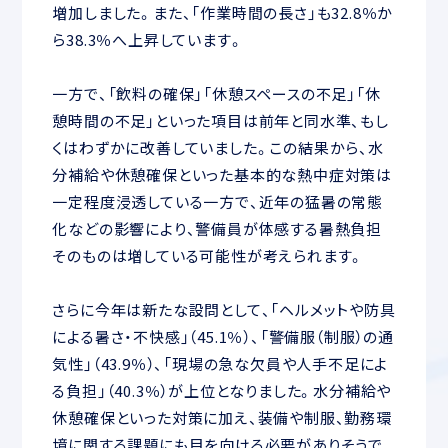
増加しました。また、「作業時間の長さ」も32.8％か
ら38.3％へ上昇しています。
一方で、「飲料の確保」「休憩スペースの不足」「休
憩時間の不足」といった項目は前年と同水準、もし
くはわずかに改善していました。この結果から、水
分補給や休憩確保といった基本的な熱中症対策は
一定程度浸透している一方で、近年の猛暑の常態
化などの影響により、警備員が体感する暑熱負担
そのものは増している可能性が考えられます。
さらに今年は新たな設問として、「ヘルメットや防具
による暑さ・不快感」（45.1％）、「警備服（制服）の通
気性」（43.9％）、「現場の急な欠員や人手不足によ
る負担」（40.3％）が上位となりました。水分補給や
休憩確保といった対策に加え、装備や制服、勤務環
境に関する課題にも目を向ける必要がありそうで